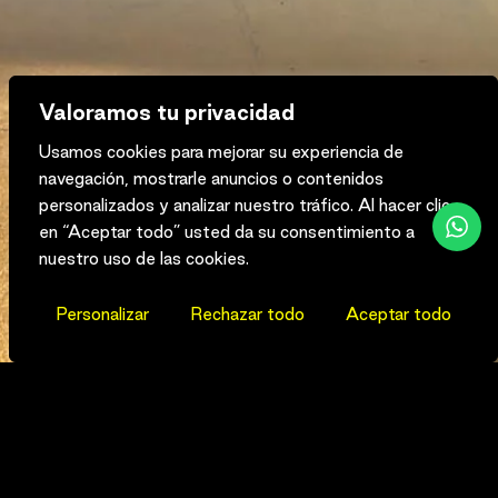
Valoramos tu privacidad
PEDIR INFORMACIÓN
Usamos cookies para mejorar su experiencia de
We’re relentless because we have to be. Entrepreneurs
navegación, mostrarle anuncios o contenidos
choose to partner with Drive because they want
personalizados y analizar nuestro tráfico. Al hacer clic
convicted investors will push them to be great.
en “Aceptar todo” usted da su consentimiento a
nuestro uso de las cookies.
Personalizar
Rechazar todo
Aceptar todo
MODELOS
DISPONIBLES