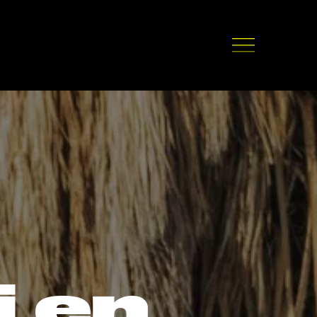
i
e
n